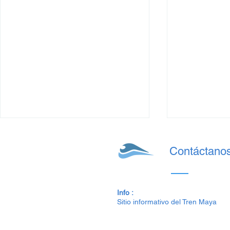
Contáctano
Info :
Sitio informativo del Tren Maya
Precios del Tren Maya: de
Precios del
Julio al 14 de Agosto 2025
2025 para e