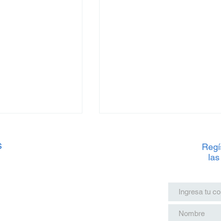
s
Regís
las
 Tren Maya: Junio
Precios del Tren Maya: Jun
ste Verano
2025 para estas Vacacione