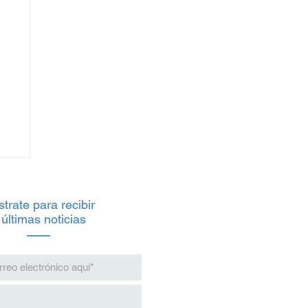
trate para recibir
 últimas noticias
io
s