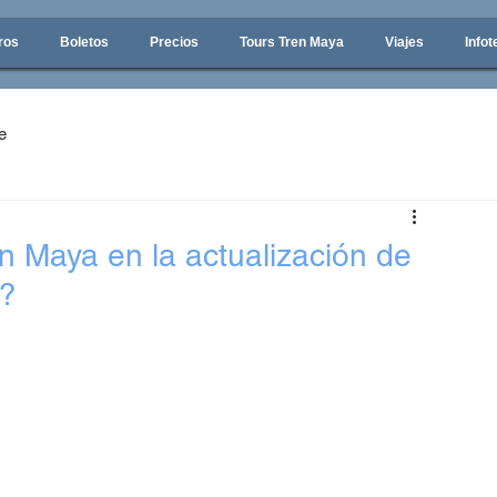
ros
Boletos
Precios
Tours Tren Maya
Viajes
Infot
e
n Maya en la actualización de
o?