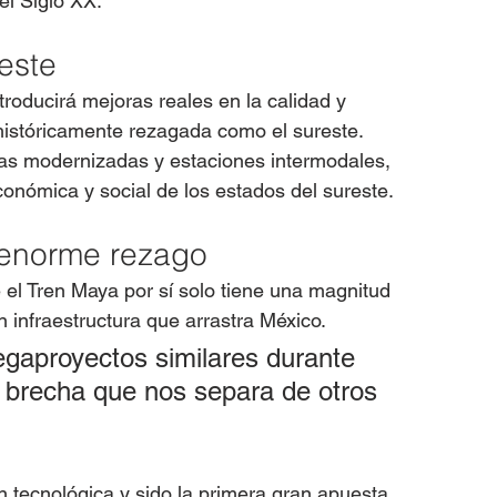
el Siglo XX.
este
troducirá mejoras reales en la calidad y 
 históricamente rezagada como el sureste.
ras modernizadas y estaciones intermodales, 
onómica y social de los estados del sureste.
 enorme rezago
e el Tren Maya por sí solo tiene una magnitud 
n infraestructura que arrastra México.
gaproyectos similares durante 
a brecha que nos separa de otros 
 tecnológica y sido la primera gran apuesta 