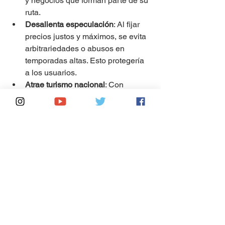
y negocios que forman parte de su 
ruta.
Desalienta especulación
: Al fijar 
precios justos y máximos, se evita 
arbitrariedades o abusos en 
temporadas altas. Esto protegería 
a los usuarios.
Atrae turismo nacional
: Con 
precios asequibles en 
comparación a opciones como el 
avión, el tren resultará atractivo 
para visitantes mexicanos de clase 
media que son la mayoría.