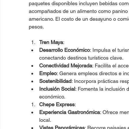
paquetes disponibles incluyen bebidas com
acompañados de un alimento como panino de
americano. El costo de un desayuno o comid
pesos.
Tren Maya
:
Desarrollo Económico
: Impulsa el turi
conectando destinos turísticos clave.
Conectividad Mejorada
: Facilita el ac
Empleo
: Genera empleos directos e ind
Sostenibilidad
: Incorpora prácticas re
Inclusión Social
: Fomenta la inclusión 
económico.
Chepe Express
:
Experiencia Gastronómica
: Ofrece men
local.
Vistas Panorámicas
: Recorre paisajes