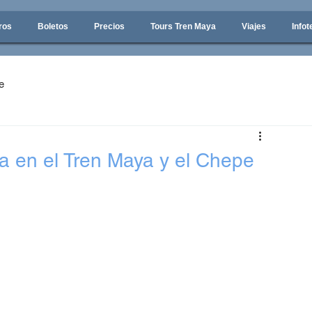
ros
Boletos
Precios
Tours Tren Maya
Viajes
Infot
e
a en el Tren Maya y el Chepe