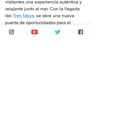
visitantes una experiencia auténtica y 
relajante junto al mar. Con la llegada 
del 
Tren Maya
, se abre una nueva 
puerta de oportunidades para el 
desarrollo turístico de esta joya costera, 
lo que podría traer consigo beneficios 
económicos y sociales, siempre y 
cuando se maneje de manera 
responsable y sostenible.
#ElCuyo #Yucatan #TrenMaya
Ver todo
Entradas recientes