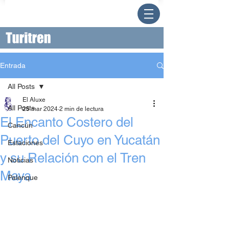
Entrada
All Posts
El Aluxe
All Posts
25 mar 2024
2 min de lectura
El Encanto Costero del
Cancún
Puerto del Cuyo en Yucatán
Estaciones
y su Relación con el Tren
Noticias
Maya
Palenque