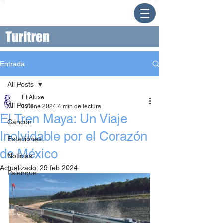
Entrada
All Posts
El Aluxe
All Posts
17 ene 2024
4 min de lectura
El Tren Maya: Un Viaje
Cancún
Inolvidable por el Corazón
Estaciones
de México
Noticias
Actualizado:
29 feb 2024
Palenque