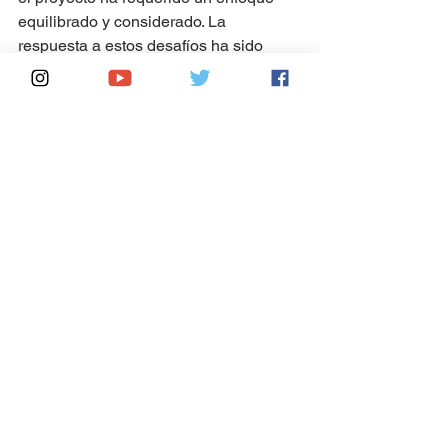
equilibrado y considerado. La 
respuesta a estos desafíos ha sido 
clave para el éxito del "Turitren", 
asegurando que sus beneficios sean 
sostenibles y extensos.
El Futuro del Tren Maya
Mirando hacia el futuro, el Tren Maya se 
perfila como un elemento 
transformador en el panorama del 
transporte y turismo en México. La 
expansión de servicios, la mejora 
continua en la experiencia del pasajero 
y la integración con proyectos turísticos 
y culturales son pasos hacia la 
consolidación del
 Tren Maya 
como un 
"Turitren" emblemático.