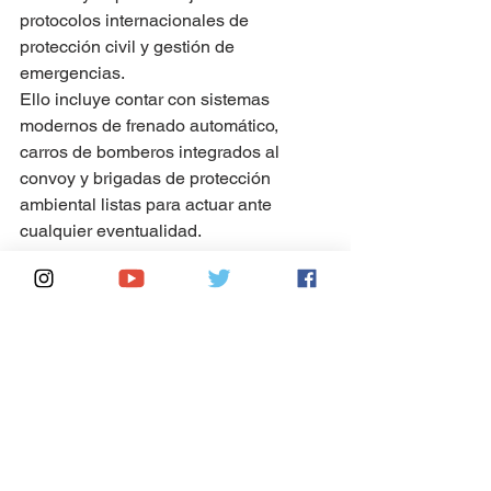
protocolos internacionales de 
protección civil y gestión de 
emergencias.
Ello incluye contar con sistemas 
modernos de frenado automático, 
carros de bomberos integrados al 
convoy y brigadas de protección 
ambiental listas para actuar ante 
cualquier eventualidad.
Asimismo, se capacitará a los 
trabajadores ferroviarios en materia de 
respuesta a emergencias y se 
realizarán constantemente simulacros 
y prácticas de seguridad con 
participación de las comunidades.
Cooperación con poblados del 
área de influencia