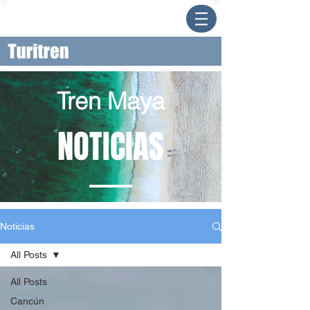
Tren Maya
NOTICIAS
Noticias
All Posts
All Posts
Cancún